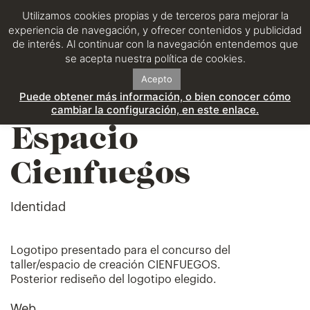
Utilizamos cookies propias y de terceros para mejorar la
experiencia de navegación, y ofrecer contenidos y publicidad
de interés. Al continuar con la navegación entendemos que
se acepta nuestra política de cookies.
Acepto
Puede obtener más información, o bien conocer cómo
cambiar la configuración, en este enlace.
Espacio
Cienfuegos
Identidad
Logotipo presentado para el concurso del
taller/espacio de creación CIENFUEGOS.
Posterior rediseño del logotipo elegido.
Web