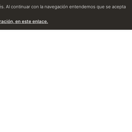
erés. Al continuar con la navegación entendemos que se acepta
ación, en este enlace.