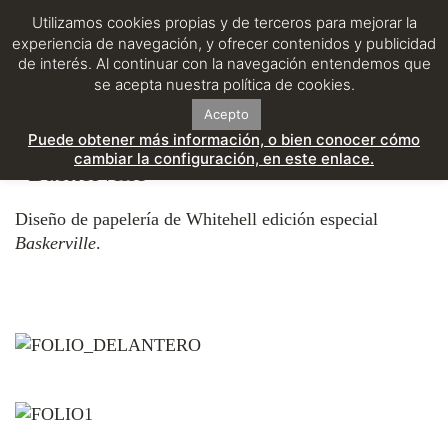
Utilizamos cookies propias y de terceros para mejorar la
experiencia de navegación, y ofrecer contenidos y publicidad
de interés. Al continuar con la navegación entendemos que
se acepta nuestra política de cookies.
Acepto
Puede obtener más información, o bien conocer cómo
Whitehell Edición Especial
cambiar la configuración, en este enlace.
«Baskerville»
Diseño de papelería de Whitehell edición especial
Baskerville
.